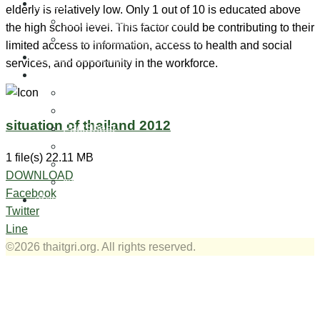
รายงาน
elderly is relatively low. Only 1 out of 10 is educated above
สถานการณ์ผู้สูงอายุ (ไทย)
the high school level. This factor could be contributing to their
สถานการณ์ผู้สูงอายุ (อังกฤษ)
limited access to information, access to health and social
งานวิชาการและวิจัย
services, and opportunity in the workforce.
ชุดสื่อ
วารสารสารสุขผู้สูงวัย
หนังสือ
situation of thailand 2012
FactSheet
มัลติมีเดีย
1 file(s)
22.11 MB
ซอฟต์แวร์
DOWNLOAD
ข่าวและบทความ
Facebook
เกี่ยวกับเรา
Twitter
Line
©2026 thaitgri.org. All rights reserved.