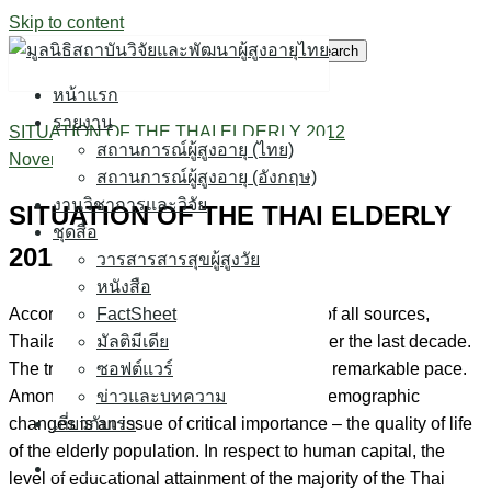
Skip to content
Search for:
หน้าแรก
รายงาน
SITUATION OF THE THAI ELDERLY 2012
สถานการณ์ผู้สูงอายุ (ไทย)
November 25, 2015
December 30, 2017
สถานการณ์ผู้สูงอายุ (อังกฤษ)
งานวิชาการและวิจัย
SITUATION OF THE THAI ELDERLY
ชุดสื่อ
2012
วารสารสารสุขผู้สูงวัย
หนังสือ
According to the demographic database of all sources,
FactSheet
Thailand has entered an aging society over the last decade.
มัลติมีเดีย
The trend will continue into the future at a remarkable pace.
ซอฟต์แวร์
Among the many influencing aspects of demographic
ข่าวและบทความ
changes is an issue of critical importance – the quality of life
เกี่ยวกับเรา
of the elderly population. In respect to human capital, the
หน้าแรก
level of educational attainment of the majority of the Thai