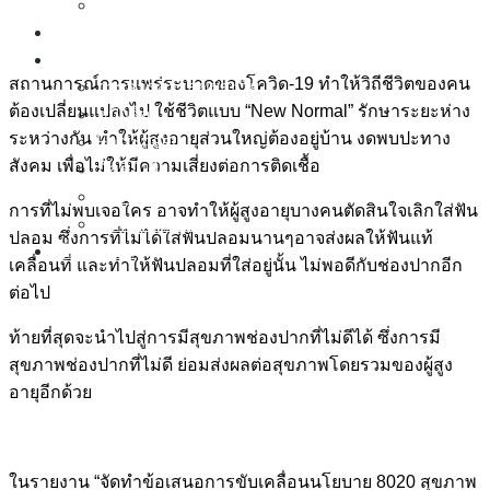
สถานการณ์ผู้สูงอายุ (อังกฤษ)
งานวิชาการและวิจัย
ชุดสื่อ
สถานการณ์การแพร่ระบาดของโควิด
-19
ทำให้วิถีชีวิตของคน
วารสารสารสุขผู้สูงวัย
ต้องเปลี่ยนแปลงไป ใช้ชีวิตแบบ
“New Normal”
รักษาระยะห่าง
หนังสือ
ระหว่างกัน ทำให้ผู้สูงอายุส่วนใหญ่ต้องอยู่บ้าน งดพบปะทาง
FactSheet
สังคม เพื่อไม่ให้มีความเสี่ยงต่อการติดเชื้อ
มัลติมีเดีย
ซอฟต์แวร์
การที่ไม่พบเจอใคร อาจทำให้ผู้สูงอายุบางคนตัดสินใจเลิกใส่ฟัน
ข่าวและบทความ
ปลอม ซึ่งการที่ไม่ได้ใส่ฟันปลอมนานๆอาจส่งผลให้ฟันแท้
เกี่ยวกับเรา
เคลื่อนที่ และทำให้ฟันปลอมที่ใส่อยู่นั้น ไม่พอดีกับช่องปากอีก
ต่อไป
ท้ายที่สุดจะนำไปสู่การมีสุขภาพช่องปากที่ไม่ดีได้ ซึ่งการมี
สุขภาพช่องปากที่ไม่ดี ย่อมส่งผลต่อสุขภาพโดยรวมของผู้สูง
อายุอีกด้วย
ในรายงาน “จัดทำข้อเสนอการขับเคลื่อนนโยบาย
8020
สุขภาพ