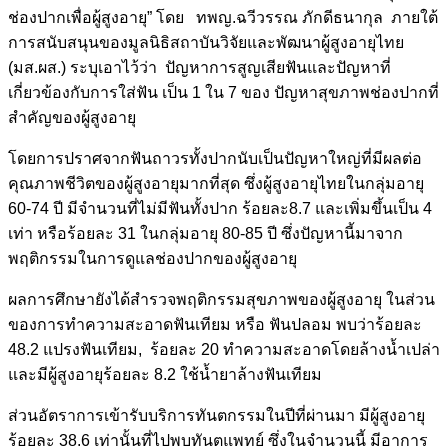
ช่องปากเพื่อผู้สูงอายุ” โดย ทพญ
.
ฉวีวรรณ ภักดีธนากุล ภายใต้
การสนับสนุนของมูลนิธิสถาบันวิจัยและพัฒนาผู้สูงอายุไทย
(
มส
.
ผส
.)
ระบุเอาไว้ว่า ปัญหาการสูญเสียฟันและปัญหาที่
เกี่ยวข้องกับการใส่ฟัน เป็น
1
ใน
7
ของ ปัญหาสุขภาพช่องปากที่
สำคัญของผู้สูงอายุ
โดยการปราศจากฟันถาวรทั้งปาก
นับเป็น
ปัญหาใหญ่ที่มีผลต่อ
คุณภาพชีวิตของผู้สูงอายุมากที่สุด ซึ่งผู้สูงอายุไทยในกลุ่มอายุ
60-74
ปี มีจำนวนที่ไม่มีฟันทั้งปาก ร้อยละ
8.7
และเพิ่มขึ้นเป็น
4
เท่า หรือร้อยละ
31
ในกลุ่มอายุ
80-85
ปี ซึ่งปัญหานี้มาจาก
พฤติกรรมในการดูแลช่องปากของผู้สูงอายุ
ผลการศึกษายังได้สำรวจพฤติกรรมสุขภาพของผู้สูงอายุ ในส่วน
ของการทำความสะอาดฟันเทียม หรือ ฟันปลอม พบว่าร้อยละ
48.2
แปรงฟันเทียม
,
ร้อยละ
20
ทำความสะอาดโดยล้างน้ำเปล่า
และมีผู้สูงอายุร้อยละ
8.2
ใช้น้ำยาล้างฟันเทียม
ส่วนอัตราการเข้ารับบริการทันตกรรมในปีที่ผ่านมา มีผู้สูงอายุ
ร้อยละ
38.6
เท่านั้นที่ไปพบทันตแพทย์ ซึ่งในจำนวนนี้ มีอาการ