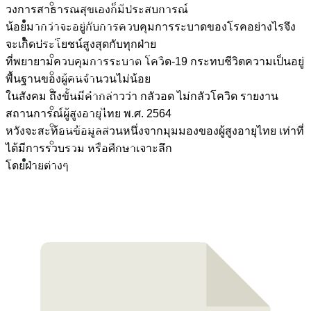
สถานการณ์ผู้สูงอายุ (อังกฤษ)
วงการสาธารณสุขเองก็มีประสบการณ์
งานวิชาการและวิจัย
น้อยมากว่าจะอยู่กับการควบคุมการระบาดของโรคอย่างไรจึง
ชุดสื่อ
จะเกิดประโยชน์สูงสุดกับทุกฝ่าย
วารสารสารสุขผู้สูงวัย
ที่พยายามควบคุมการระบาด โควิด-19 กระทบชีวิตความเป็นอยู่
หนังสือ
พื้นฐานของผู้คนจำนวนไม่น้อย
FactSheet
ในสังคม ถึงขั้นมีคำกล่าวว่า กลัวอด ไม่กลัวโควิด รายงาน
มัลติมีเดีย
สถานการณ์ผู้สูงอายุไทย พ.ศ. 2564
ซอฟต์แวร์
หวังจะสะท้อนข้อมูลส่วนหนึ่งจากมุมมองของผู้สูงอายุไทย เท่าที่
ข่าวและบทความ
ได้มีการรวบรวม หรือศึกษาเจาะลึก
เกี่ยวกับเรา
โดยฝ่ายต่างๆ