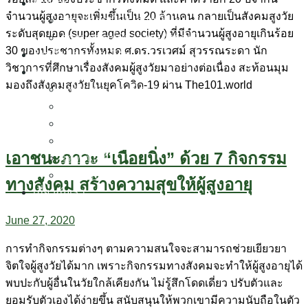
รายงาน
จำนวนผู้สูงอายุจะเพิ่มขึ้นเป็น 20 ล้านคน กลายเป็นสังคมสูงวัย
สถานการณ์ผู้สูงอายุ (ไทย)
ระดับสุดยอด (super aged society) ที่มีจำนวนผู้สูงอายุเกินร้อย
สถานการณ์ผู้สูงอายุ (อังกฤษ)
30 ของประชากรทั้งหมด ศ.ดร.วรเวศม์ สุวรรณระดา นัก
งานวิชาการและวิจัย
วิชาการที่ศึกษาเรื่องสังคมผู้สูงวัยมาอย่างต่อเนื่อง สะท้อนมุม
ชุดสื่อ
มองถึงสังคมสูงวัยในยุคโควิด-19 ผ่าน The101.world
วารสารสารสุขผู้สูงวัย
หนังสือ
FactSheet
มัลติมีเดีย
เอาชนะภาวะ “เนือยนิ่ง” ด้วย 7 กิจกรรม
ซอฟต์แวร์
ข่าวและบทความ
ทางสังคม สร้างความสุขให้ผู้สูงอายุ
เกี่ยวกับเรา
June 27, 2020
การทำกิจกรรมต่างๆ ตามความสนใจจะสามารถช่วยเยียวยา
จิตใจผู้สูงวัยได้มาก เพราะกิจกรรมทางสังคมจะทำให้ผู้สูงอายุได้
พบปะกับผู้อื่นในวัยใกล้เคียงกัน ไม่รู้สึกโดดเดี่ยว ปรับตัวและ
ยอมรับตัวเองได้ง่ายขึ้น สนับสนุนให้พวกเขามีความนับถือในตัว